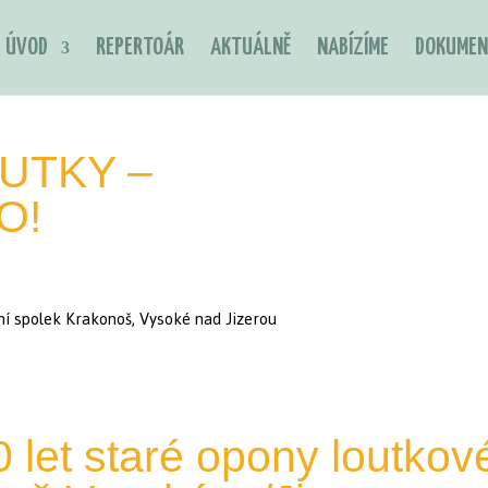
ÚVOD
REPERTOÁR
AKTUÁLNĚ
NABÍZÍME
DOKUMEN
UTKY –
O!
 let staré opony loutkov