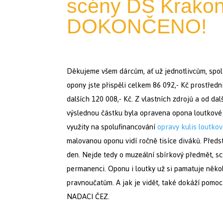
scény DS Krakono
DOKONČENO!
Děkujeme všem dárcům, ať už jednotlivcům, spol
opony jste přispěli celkem 86 092,- Kč prostředn
dalších 120 008,- Kč. Z vlastních zdrojů a od dal
výslednou částku byla opravena opona loutkové 
využity na spolufinancování
opravy kulis loutko
malovanou oponu vidí ročně tisíce diváků. Předst
den. Nejde tedy o muzeální sbírkový předmět, sc
permanenci. Oponu i loutky už si pamatuje někol
pravnoučatům. A jak je vidět, také dokáží pomoc
NADACI ČEZ.