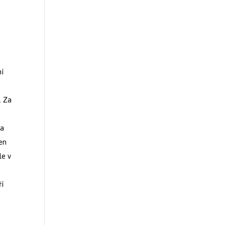
ní
. Za
 a
ten
le v
ří