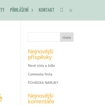
TY
PŘIHLÁŠENÍ
KONTAKT
Nejnovější
příspěvky
Nové stoly a židle
Commedia finita
POHÁDKA NARUBY
Nejnovější
é
komentáře