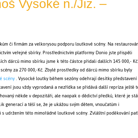
š Vysoké n./Jiz. –
kům či firmám za velkorysou podporu loutkové scény. Na restaurová
ictvím veřejné sbírky. Prostřednictvím platformy Donio jste přispěli
ších dárců mimo sbírku jsme k této částce přidali dalších 145 000,- Kč
scény za 270 000,-Kč. Zbylé prostředky od dárců mimo sbírku byly
vé scény
. Vysocké loutky během sezóny odehrají desítky představení
avení jsou vždy vyprodaná a nezřídka se přidává další repríza ještě 
hovaný někde v depozitáři, ale naopak o dědictví předků, které je stá
ik generací a těší se, že je ukážou svým dětem, vnoučatům i
i s udržením této mimořádné loutkové scény. Zvláštní poděkování pat